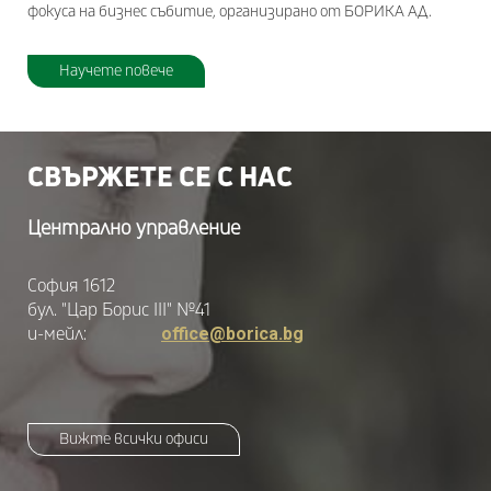
фокуса на бизнес събитие, организирано от БОРИКА АД.
Научете повече
СВЪРЖЕТЕ СЕ С НАС
Централно управление
София 1612
бул. "Цар Борис III" №41
и-мейл:
office@borica.bg
Вижте всички офиси