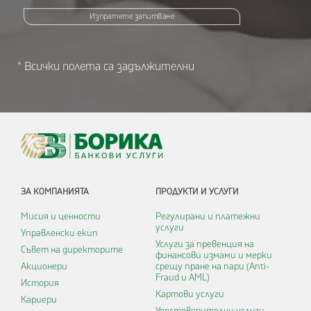
Изпратете запитване
* Всички полета са задължителни
ЗА КОМПАНИЯТА
ПРОДУКТИ И УСЛУГИ
Мисия и ценности
Регулирани и платежни
услуги
Управленски екип
Услуги за превенция на
Съвет на директорите
финансови измами и мерки
Акционери
срещу пране на пари (Anti-
Fraud и AML)
История
Картови услуги
Кариери