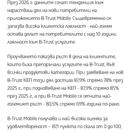
През 2026 г. данните сочат тенденция към
нарастващ дял на нови потребители на
приложението B-Trust Mobile. Същевременно се
запазва висока клиентска лоялност - най-голям
остава делът на потребителите с над 10 години
лоялност към B-Trust услугите.
Проучването показва ръст в дела на клиентите,
които биха препоръчали услугите на B-Trust, във
всички продуктови категории. При заявяване на нов
B-Trust КЕП този дял достига 87,9% спрямо 78% през
2025 г., при подновяване на КЕП - 87,9% спрямо 85%
през 2025 г., а при B-Trust Mobile се отчита най-
големият ръст - 80,5% спрямо 69% година по-рано.
B-Trust Mobile получава и най-висока оценка за
удовлетвореност – 87,1 пункта по скала от 0 до 100,