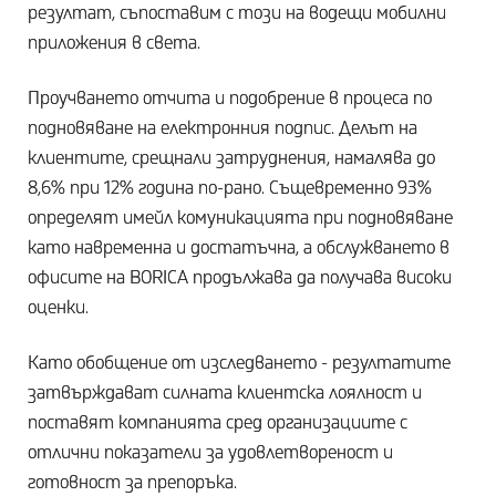
резултат, съпоставим с този на водещи мобилни
приложения в света.
Проучването отчита и подобрение в процеса по
подновяване на електронния подпис. Делът на
клиентите, срещнали затруднения, намалява до
8,6% при 12% година по-рано. Същевременно 93%
определят имейл комуникацията при подновяване
като навременна и достатъчна, а обслужването в
офисите на BORICA продължава да получава високи
оценки.
Като обобщение от изследването - резултатите
затвърждават силната клиентска лоялност и
поставят компанията сред организациите с
отлични показатели за удовлетвореност и
готовност за препоръка.