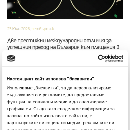
23 Юли 2026, четвъртък
Две престижни международни отличия за
успешния преход на България към плащания в
евро
БОРИКА и Ореn Way получиха признание в категориите
Excellence in Digital Innovation – Europe и Best Digital
Transformation Program by a Vendor...
Настоящият сайт използва "бисквитки"
Използваме „бисквитки“, за да персонализираме
Научете повече
съдържанието и рекламите, да предоставяме
функции на социални медии и да анализираме
трафика си. Също така споделяме информация за
начина, по който използвате сайта ни, с
партньорските си социални медии, рекламните си
партньори и партньори за анализ, които може да я