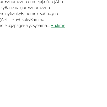
допълнителни интерфейси (API)
икуване на допълнителни
вече публикуваните съобразно
API) се публикуват на
 е изградена услугата...
Вижте