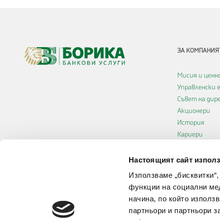
ЗА КОМПАНИЯ
Мисия и ценн
Управленски 
Съвет на ди
Акционери
История
Кариери
Декларация з
достъпност
Настоящият сайт използ
Политика за 
Използваме „бисквитки“,
функции на социални ме
начина, по който използ
партньори и партньори з