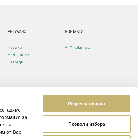
АКТУАЛНО
КОНТАКТИ
Новини
АТМ локатор
В медиите
Награди
Разреши всички
доставяме
формация за
Позволи избора
те си
им от Вас