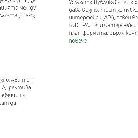
луги (TPP) да
Услугата Публикуване на 
рацията между
дава възможност за публ
слугата „Шлюз
интерфейси (API), освен 
БИСТРА. Тези интерфейси (
платформата, върху която
повече
възползват от
я Директива
тавчици на
гат да