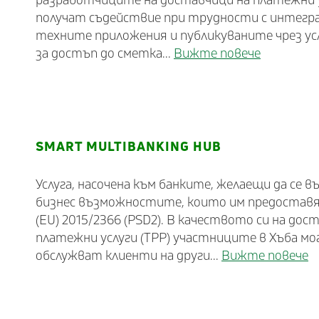
разработчиците на доставчици на платежни ус
получат съдействие при трудности с интег
техните приложения и публикуваните чрез у
за достъп до сметка...
Вижте повече
SMART MULTIBANKING HUB
Услуга, насочена към банките, желаещи да се 
бизнес възможностите, които им предостав
(EU) 2015/2366 (PSD2). В качеството си на дос
платежни услуги (TPP) участниците в Хъба мо
обслужват клиенти на други...
Вижте повече