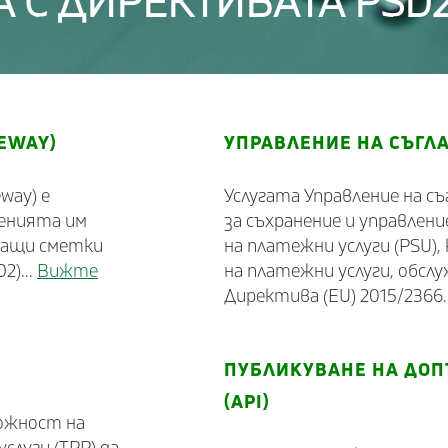
А С ДИРЕКТИВАТА PSD
EWAY)
УПРАВЛЕНИЕ НА СЪГЛ
way) е
Услугата Управление на 
женията им
за съхранение и управлен
ващи сметки
на платежни услуги (PSU)
2)...
Вижте
на платежни услуги, обсл
Директива (EU) 2015/2366.
ПУБЛИКУВАНЕ НА ДО
(API)
можност на