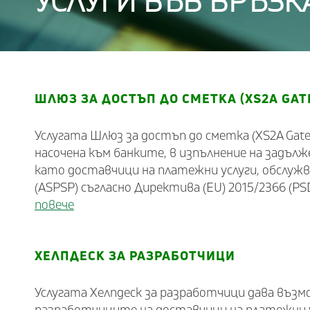
УСЛУГИ ВЪВ ВРЪЗК
ШЛЮЗ ЗА ДОСТЪП ДО СМЕТКА (XS2A GAT
Услугата Шлюз за достъп до сметка (XS2A Gate
насочена към банките, в изпълнение на задъл
като доставчици на платежни услуги, обслуж
(ASPSP) съгласно Директива (EU) 2015/2366 (PSD
повече
ХЕЛПДЕСК ЗА РАЗРАБОТЧИЦИ
Услугата Хелпдеск за разработчици дава въз