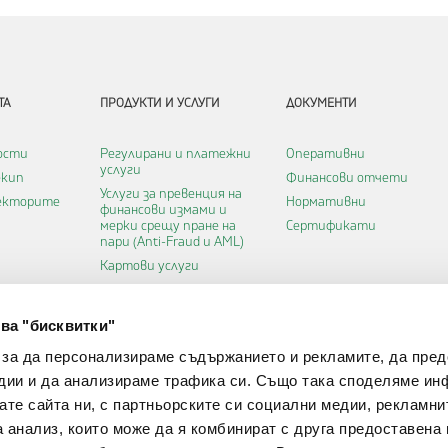
ТА
ПРОДУКТИ И УСЛУГИ
ДОКУМЕНТИ
ости
Регулирани и платежни
Оперативни
услуги
екип
Финансови отчети
Услуги за превенция на
ректорите
Нормативни
финансови измами и
мерки срещу пране на
Сертификати
пари (Anti-Fraud и AML)
Картови услуги
Удостоверителни услуги
а
Софтуерни услуги
ва "бисквитки"
бисквитки
Инфраструктурни услуги
 за да персонализираме съдържанието и рекламите, да пре
Услуги Платежна
Институция
дии и да анализираме трафика си. Също така споделяме ин
Финтех услуги
вате сайта ни, с партньорските си социални медии, рекламни
а анализ, които може да я комбинират с друга предоставена 