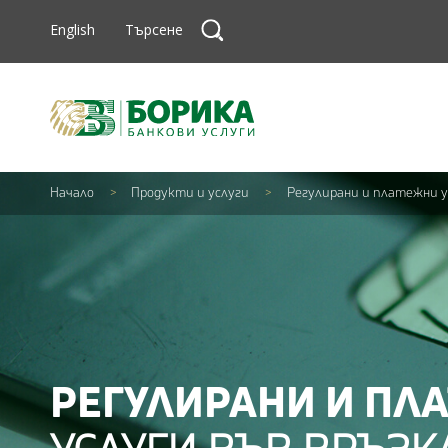
Skip to content
Търсене
English
Търсене
Търсене
Начало
>
Продукти и услуги
>
Регулирани и платежни у
РЕГУЛИРАНИ И ПЛ