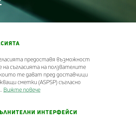
2
АСИЯТА
съгласията предоставя възможност
ие на съгласията на ползвателите
, които те дават пред доставчици
ужващи сметки (ASPSP) съгласно
..
Вижте повече
ПЪЛНИТЕЛНИ ИНТЕРФЕЙСИ