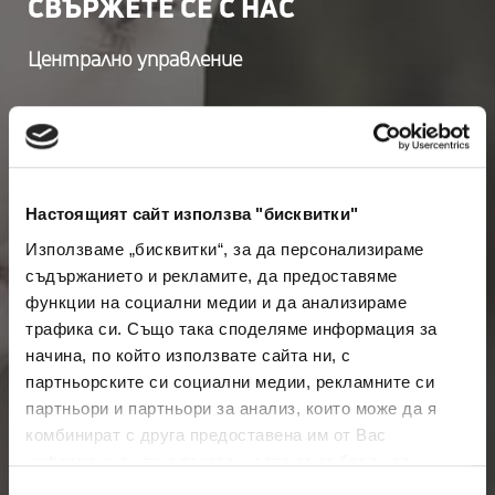
СВЪРЖЕТЕ СЕ С НАС
Централно управление
София 1612
бул. "Цар Борис III" №41
и-мейл:
office@borica.bg
Настоящият сайт използва "бисквитки"
Използваме „бисквитки“, за да персонализираме
Вижте всички офиси
съдържанието и рекламите, да предоставяме
функции на социални медии и да анализираме
трафика си. Също така споделяме информация за
начина, по който използвате сайта ни, с
Последвайте ни:
партньорските си социални медии, рекламните си
партньори и партньори за анализ, които може да я
комбинират с друга предоставена им от Вас
информация или с такава, която са събрали от
ползването от Ваша страна на услугите им.
Избор