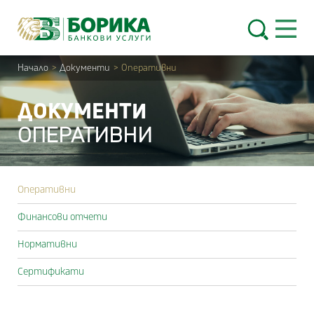
Skip to content
Open 
Начало
>
Документи
>
Оперативни
ДОКУМЕНТИ
ОПЕРАТИВНИ
Оперативни
Финансови отчети
Нормативни
Сертификати