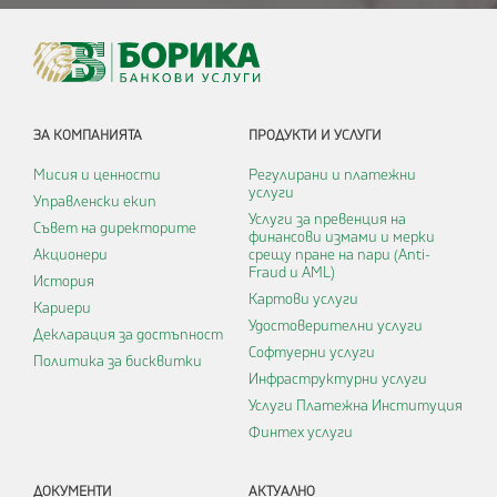
ЗА КОМПАНИЯТА
ПРОДУКТИ И УСЛУГИ
Мисия и ценности
Регулирани и платежни
услуги
Управленски екип
Услуги за превенция на
Съвет на директорите
финансови измами и мерки
Акционери
срещу пране на пари (Anti-
Fraud и AML)
История
Картови услуги
Кариери
Удостоверителни услуги
Декларация за достъпност
Софтуерни услуги
Политика за бисквитки
Инфраструктурни услуги
Услуги Платежна Институция
Финтех услуги
ДОКУМЕНТИ
АКТУАЛНО