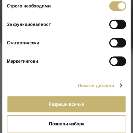
Строго необходими
Банкомати
на
съгласие
За функционалност
Статистически
Маркетингови
Покажи детайли
Разреши всички
Банкомат близо до вас
Имате запитване
Позволи избора