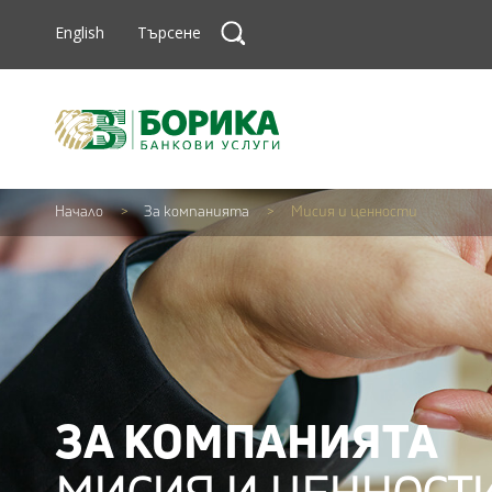
Skip to content
Търсене
English
Търсене
Търсене
Начало
>
За компанията
>
Мисия и ценности
ЗА КОМПАНИЯТА