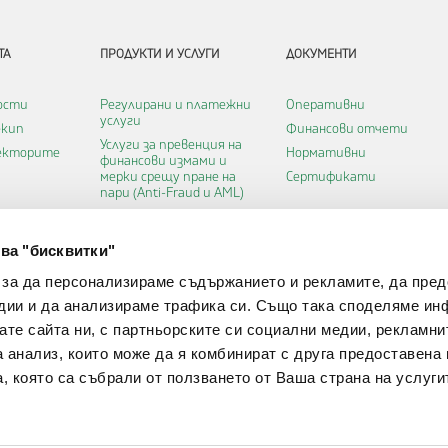
ТА
ПРОДУКТИ И УСЛУГИ
ДОКУМЕНТИ
ости
Регулирани и платежни
Оперативни
услуги
екип
Финансови отчети
Услуги за превенция на
ректорите
Нормативни
финансови измами и
мерки срещу пране на
Сертификати
пари (Anti-Fraud и AML)
Картови услуги
Удостоверителни услуги
а
ва "бисквитки"
Софтуерни услуги
 за да персонализираме съдържанието и рекламите, да пре
бисквитки
Инфраструктурни услуги
дии и да анализираме трафика си. Също така споделяме ин
Услуги Платежна
Институция
вате сайта ни, с партньорските си социални медии, рекламни
Финтех услуги
а анализ, които може да я комбинират с друга предоставена 
, която са събрали от ползването от Ваша страна на услуги