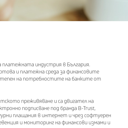
а платежната индустрия в България.
ртова и платежна среда за финансовите
 степен на потребностите на банките от
тското преживяване и са двигател на
тронно подписване под бранда B-Trust,
игурни плащания в интернет и чрез софтуерен
ревенция и мониторинг на финансови измами и