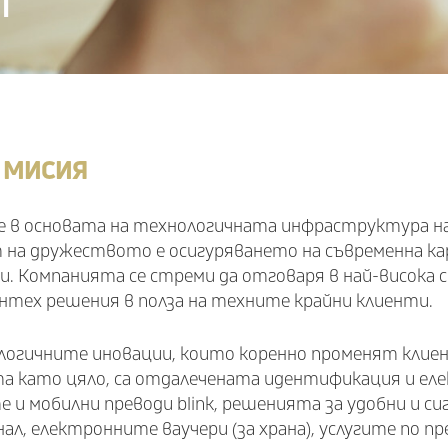
И
 МИСИЯ
е в основата на технологичната инфраструктура н
на дружеството е осигуряването на съвременна ка
. Компанията се стреми да отговаря в най-висока
нтех решения в полза на техните крайни клиенти.
логичните иновации, които коренно променят клиен
а като цяло, са отдалечената идентификация и елек
е и мобилни преводи blink, решенията за удобни и с
л, електронните ваучери (за храна), услугите по п