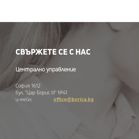
СВЪРЖЕТЕ СЕ С НАС
Централно управление
София 1612
бул. "Цар Борис III" №41
и-мейл:
office@borica.bg