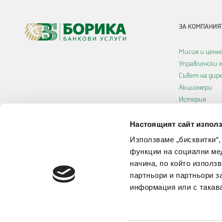
ЗА КОМПАНИЯ
Мисия и ценн
Управленски 
Съвет на ди
Акционери
История
Кариери
Декларация з
Настоящият сайт използ
достъпност
Използваме „бисквитки“,
Политика за 
функции на социални ме
начина, по който използ
партньори и партньори з
информация или с такава