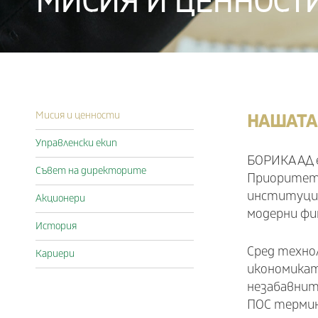
МИСИЯ И ЦЕННОСТ
НАШАТА
Мисия и ценности
Управленски екип
БОРИКА АД 
Съвет на директорите
Приоритет 
институции
Акционери
модерни фи
История
Сред техно
Кариери
икономикат
незабавнит
ПОС термина