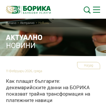
Skip to content
Open 
Начало
>
Актуално
>
Новини
АКТУАЛНО
НОВИНИ
Назад
11 Февруари 2026, сряда
Как плащат българите:
декемврийските данни на БОРИКА
показват трайна трансформация на
платежните навици