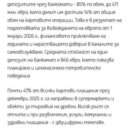
депозитите чрез банкомати - 85% по обем, до 471
млн. евро, като делът им достига 14% от общия
обем на картовите операции. Това е в резултат на
подготовката за въвеждането на еврото от 1
януари 2026 г., финансовото приключване на
годината и нарастващото доверие в каналите за
самообслужване. Средната стойност на един
депозит на банкомат е 846 евро, което показва
планирано и целенасочено потребителско
поведение.
Почти 47% от всички картови плащания през
декември 2025 г. са направени в супермаркети и
обекти за търговия на дребно. Висок ръст се
отчита и при развлечения, услуги, комунални и
здравни плащания - с двуцифрени темпове.