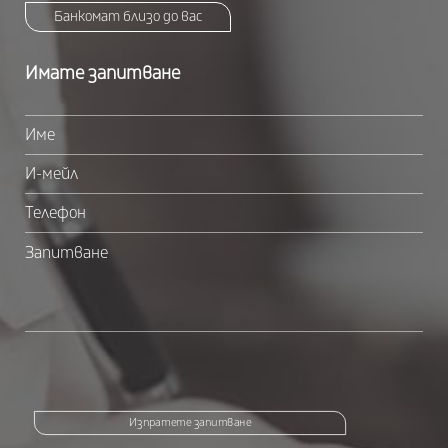
Банкомат близо до вас
Имате запитване
Изпратете запитване