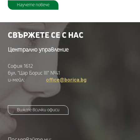
Научете повече
СВЪРЖЕТЕ СЕ С НАС
Централно управление
София 1612
бул. "Цар Борис III" №41
и-мейл:
office@borica.bg
Вижте всички офиси
Последвайте ни: