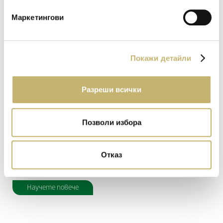
Маркетингови
Покажи детайли
21 Юли 2026, вторник
Разреши всички
WWF България и УниКредит Булбанк с
дарителска кампания за опазване на
българската природа
Позволи избора
Клиентите на банката ще могат да подкрепят най-
голямата природозащитна организация у нас чрез blink
Отказ
дарение...
Научете повече