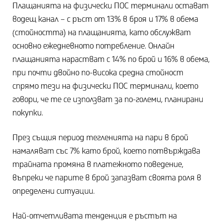
Плащанията на физически ПОС терминали остават
водещ канал – с ръст от 13% в броя и 17% в обема
(стойността) на плащанията, като обслужват
основно ежедневното потребление. Онлайн
плащанията нарастват с 14% по брой и 16% в обема,
при почти двойно по-висока средна стойност
спрямо тези на физически ПОС терминали, което
говори, че те се използват за по-големи, планирани
покупки.
През същия период тегленията на пари в брой
намаляват със 7% като брой, което потвърждава
трайната промяна в платежното поведение,
въпреки че парите в брой запазват своята роля в
определени ситуации.
Най-отчетливата тенденция е ръстът на