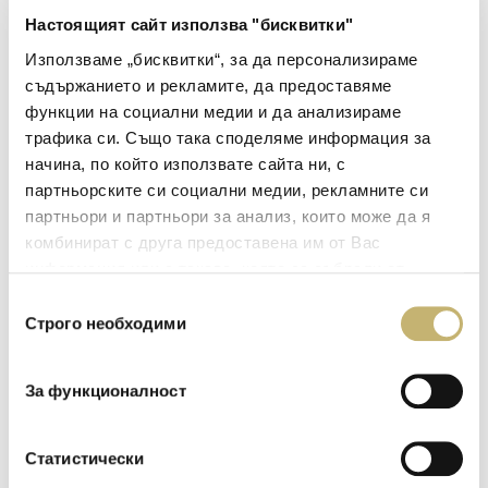
Настоящият сайт използва "бисквитки"
23 Юли 2026, четвъртък
Използваме „бисквитки“, за да персонализираме
съдържанието и рекламите, да предоставяме
Две престижни международни отличия за
функции на социални медии и да анализираме
успешния преход на България към плащания в
трафика си. Също така споделяме информация за
евро
начина, по който използвате сайта ни, с
партньорските си социални медии, рекламните си
БОРИКА и Ореn Way получиха признание в категориите
Excellence in Digital Innovation – Europe и Best Digital
партньори и партньори за анализ, които може да я
Transformation Program by a Vendor...
комбинират с друга предоставена им от Вас
информация или с такава, която са събрали от
Научете повече
ползването от Ваша страна на услугите им.
Избор
Строго необходими
на
съгласие
За функционалност
Статистически