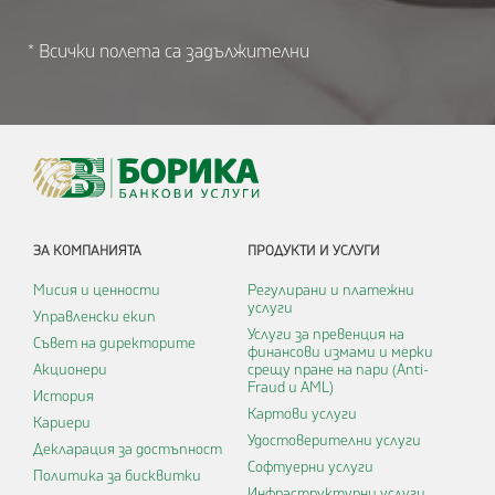
* Всички полета са задължителни
ЗА КОМПАНИЯТА
ПРОДУКТИ И УСЛУГИ
Мисия и ценности
Регулирани и платежни
услуги
Управленски екип
Услуги за превенция на
Съвет на директорите
финансови измами и мерки
Акционери
срещу пране на пари (Anti-
Fraud и AML)
История
Картови услуги
Кариери
Удостоверителни услуги
Декларация за достъпност
Софтуерни услуги
Политика за бисквитки
Инфраструктурни услуги