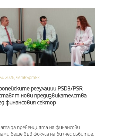
ли 2026, четвъртък
ропейските регулации PSD3/PSR
ставят нови предизвикателства
ед финансовия сектор
мата за превенцията на финансови
ами беше във фокуса на бизнес събитие,