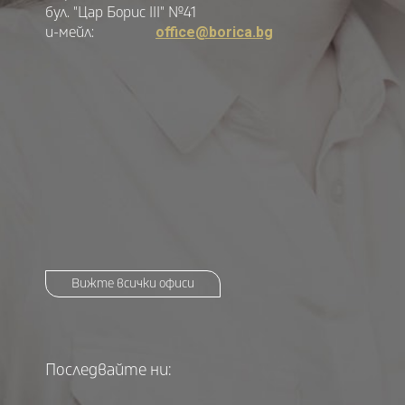
бул. "Цар Борис III" №41
и-мейл:
office@borica.bg
Вижте всички офиси
Последвайте ни: