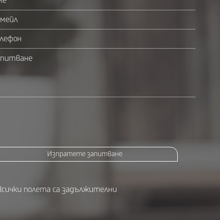
Изпратете запитване
Всички полета са задължителни