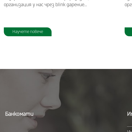
организация у нас чрез blink дарение...
ор
Научете повече
Банкомати
И