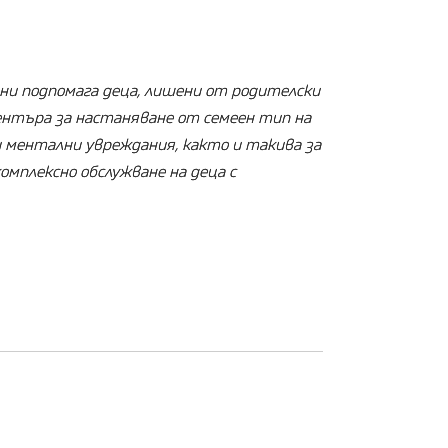
ни подпомага деца, лишени от родителски
ентъра за настаняване от семеен тип на
и ментални увреждания, както и такива за
омплексно обслужване на деца с