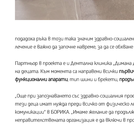
подадоха ръка в този така значим здравно-социален
лечение е важно да започне навреме, за да се обхван
Партньор в проекта е и Дентална клиника „Димана 
на децата. Към момента са направени всички
първич
функционални апарати
, тип шини и брекети,
продъ
„Още при запознаването със здравно-социалния прое
тези деца имат нужда преди всичко от физическо ле
комуникации“ в БОРИКА. „Имаме желание да продължи
неправителствената организация е да включи в про