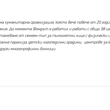
а хуманитарна организация, която вече повече от 20 годи
ания. До момента Фондът е работил и работи с общо 38 ц
таняване от семеен тип за пълнолетни лица с физически 
рална парализа, детски логопедични градини, центрове за к
 други многопрофилни болници.