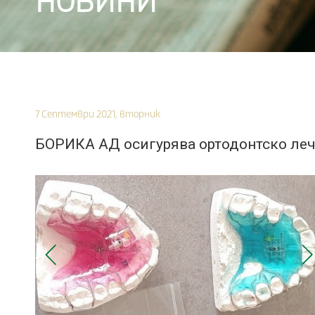
НОВИНИ
7 Септември 2021, вторник
БОРИКА АД осигурява ортодонтско лече
Prev
С