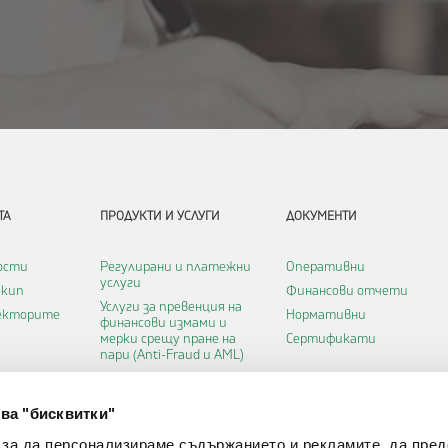
ТА
ПРОДУКТИ И УСЛУГИ
ДОКУМЕНТИ
ости
Регулирани и платежни
Оперативни
услуги
екип
Финансови отчети
Услуги за превенция на
ректорите
Нормативни
финансови измами и
мерки срещу пране на
Сертификати
пари (Anti-Fraud и AML)
Картови услуги
Удостоверителни услуги
а
ва "бисквитки"
Софтуерни услуги
 за да персонализираме съдържанието и рекламите, да пре