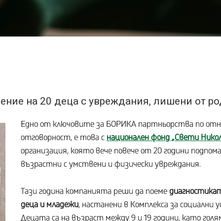
ние на 20 деца с увреждания, лишени от р
Едно от ключовите за БОРИКА партньорства по отн
отговорност, е това с
национален фонд „Свети Нико
организация, която вече повече от 20 години подпом
възрастни с умствени и физически увреждания.
ледваща
Тази година компанията реши да поеме
диагностикат
деца и младежи
, настанени в Комплекса за социални у
Децата са на възраст между 9 и 19 години, като голя