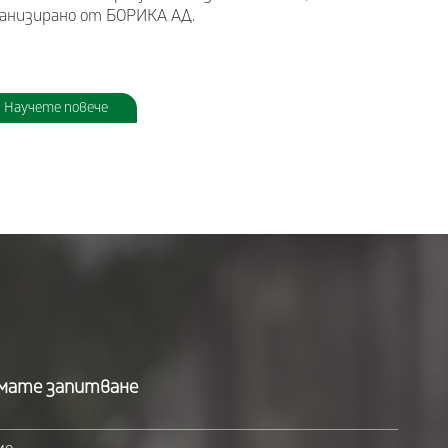
ганизирано от БОРИКА АД.
Научете повече
мате запитване