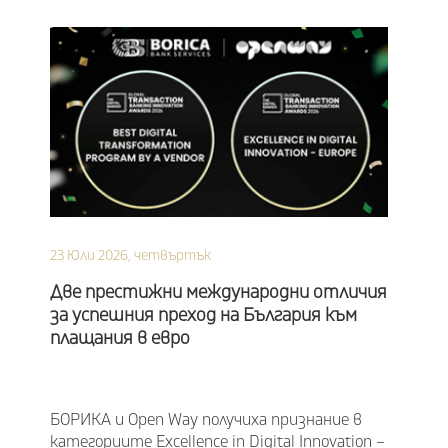
23 Юли 2026, четвъртък
Две престижни международни отличия
за успешния преход на България към
плащания в евро
БОРИКА и Ореn Way получиха признание в
категориите Excellence in Digital Innovation –