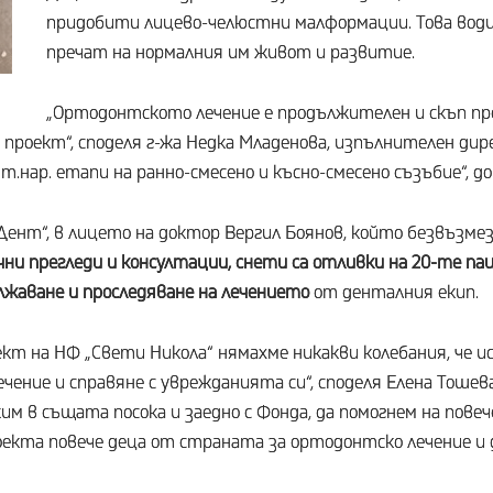
придобити лицево-челюстни малформации. Това води 
пречат на нормалния им живот и развитие.
„Ортодонтското лечение е продължителен и скъп про
 проект“, споделя г-жа Недка Младенова, изпълнителен дир
е т.нар. етапи на ранно-смесено и късно-смесено съзъбие“, д
Дент“, в лицето на доктор Вергил Боянов, който безвъзм
ни прегледи и консултации, снети са отливки на 20-те п
лжаване и проследяване на лечението
от денталния екип.
кт на НФ „Свети Никола“ нямахме никакви колебания, че ис
чение и справяне с уврежданията си“, споделя Елена Тоше
м в същата посока и заедно с Фонда, да помогнем на повеч
екта повече деца от страната за ортодонтско лечение и д