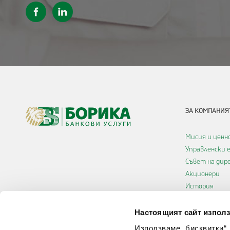
ЗА КОМПАНИЯ
Мисия и ценн
Управленски 
Съвет на ди
Акционери
История
Кариери
Декларация з
Настоящият сайт използ
достъпност
Използваме „бисквитки“,