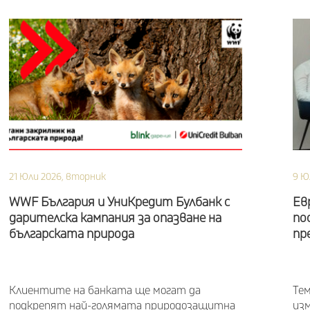
21 Юли 2026, вторник
9 Ю
WWF България и УниКредит Булбанк с
Ев
дарителска кампания за опазване на
по
българската природа
пр
Клиентите на банката ще могат да
Те
подкрепят най-голямата природозащитна
изм