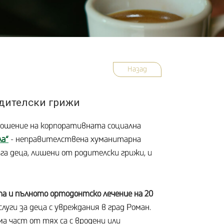
Назад
одителски грижи
ошение на корпоративната социална
ла“
- неправителствена хуманитарна
ага деца, лишени от родителски грижи, и
а и пълното ортодонтско лечение на 20
слуги за деца с увреждания в град Роман.
ма част от тях са с вродени или