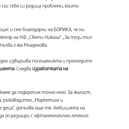
със себе си редица проблеми, които
цес и сме благодарни на БОРИКА, че ни
ектор на НФ „Свети Никола“. „За този тип
опълва г-жа Младенова.
ездно извършва посещенията и прегледите
ациента
. Следва
изработката на
каме да подкрепим точно него. За жалост,
ва, ръководител „Маркетинг и
е деца“, допълва още тя. Амбицията на
а го разшири с офталмологично лечение.