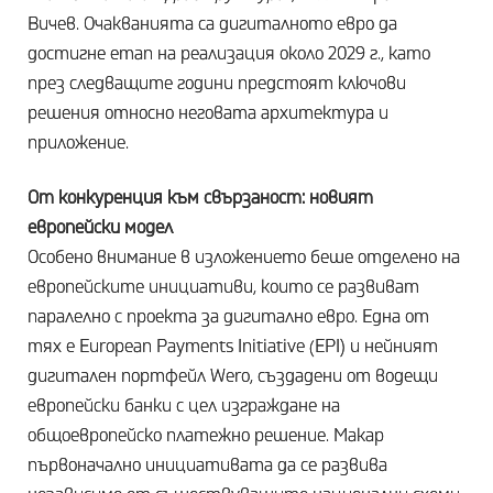
Вичев. Очакванията са дигиталното евро да
достигне етап на реализация около 2029 г., като
през следващите години предстоят ключови
решения относно неговата архитектура и
приложение.
От конкуренция към свързаност: новият
европейски модел
Особено внимание в изложението беше отделено на
европейските инициативи, които се развиват
паралелно с проекта за дигитално евро. Една от
тях е European Payments Initiative (EPI) и нейният
дигитален портфейл Wero, създадени от водещи
европейски банки с цел изграждане на
общоевропейско платежно решение. Макар
първоначално инициативата да се развива