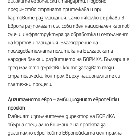
високите европейски стандарти. Подобно
предимство страната притежава и при
картовите разплащания. Само няколко държави в
Европа разполагат със собствен национален картов
суич и инфраструктура за обработка и сетълмент
на картови плащания. Благодарение на
последователната политика на Българската
народна банка и развитието на БОРИКА, България е
сред малкото държави, които запазват този
стратегически контрол върху националните си
платежни процеси.
Дигиталното евро – амбициозният европейски
проект
Главният изпълнителен директор на БОРИКА
обърна специално внимание на проекта за
дигитално евро, който Европейската централна