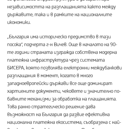
независимостта на разплащанията както между
държавите, така и в рамките на националните
икономики.
„България има историческо предимство в тази
посока“, подчерта г-н Вичев. Още в началото на 90-
те години страната изгражда собствена модерна
платежна инфраструктура чрез системата
БИСЕРА, която позволява електронни междубанкови
разплащания в момент, когато в много
западноевропейски държави все още доминират
хартиените документи, чековете и значително по-
бавните механизми за обработка на плащанията.
Това ранно стратегическо решение дава
възможност на България да развие ефективна
национална платежна екосистема, съобразена с най-