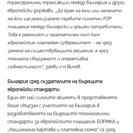
трансгранични трансакции между България и други
европейски държави.
„До края на юни или началото
на юли ще реализираме първите пилотни P2P
плащания между български и гръцки потребители.
Това е реалният и прагматичен път към
европейския платежен суверенитет – не чрез
замяна на съществуващите решения, а чрез
тяхната свързаност и оперативна
съвместимост“
, заяви г-н Вичев.
България сред създателите на бъдещите
европейски стандарти
Един от най-силните акценти в представянето
беше свързан с участието на България в
разработването на бъдещите технологични
стандарти за европейските плащания. БОРИКА и
„Национална картова и платежна схема“ са сред