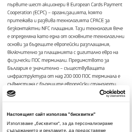
първите шест акционери в European Cards Payment
Cooperation (ECPC) – организацията, която
притежава и развива технологията CPACE за
безконтактни NFC плащания. Тази технология вече
е определяна като една от основните технологични
основи за бъдещите европейски разплащания,
включително за плащанията с дигитално евро на
физически ПОС терминали. Предимството за
България е значително – съществуващата
инфраструктура от над 200 000 ПОС терминала е
съвместима с бъдещите европейски стандарти,
което поставя страната в изключително добра
позиция за приемане на новите платежни
технологии. Само преди седмици София беше
Настоящият сайт използва "бисквитки"
домакин на среща между представители на ECPC,
Използваме „бисквитки“, за да персонализираме
ECPA - Европейската асоциация на картовите схеми
съдържанието и рекламите, да предоставяме
и EuroPA, посветена на изграждането на общи