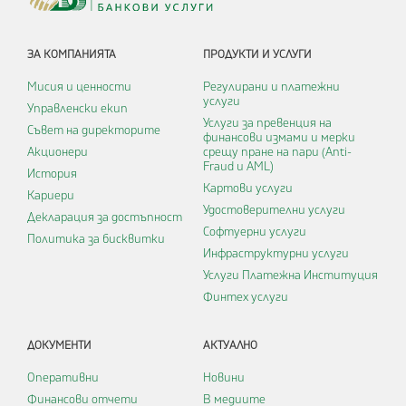
ЗА КОМПАНИЯТА
ПРОДУКТИ И УСЛУГИ
Мисия и ценности
Регулирани и платежни
услуги
Управленски екип
Услуги за превенция на
Съвет на директорите
финансови измами и мерки
Акционери
срещу пране на пари (Anti-
Fraud и AML)
История
Картови услуги
Кариери
Удостоверителни услуги
Декларация за достъпност
Софтуерни услуги
Политика за бисквитки
Инфраструктурни услуги
Услуги Платежна Институция
Финтех услуги
ДОКУМЕНТИ
АКТУАЛНО
Оперативни
Новини
Финансови отчети
В медиите