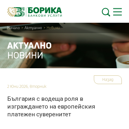
Skip to content
Open 
Начало
>
Актуално
>
Новини
АКТУАЛНО
НОВИНИ
Назад
2 Юни 2026, вторник
България с водеща роля в
изграждането на европейския
платежен суверенитет