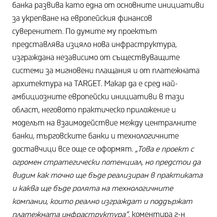
банка развива като една от основните инициативи
за укрепване на европейския финансов
суверенитет. По думите му проектът
представлява изцяло нова инфраструктура,
изграждана независимо от съществуващите
системи за мигновени плащания и от платежната
архитектура на TARGET. Макар да е сред най-
амбициозните европейски инициативи в тази
област, неговото практическо приложение и
моделът на взаимодействие между централните
банки, търговските банки и технологичните
доставчици все още се оформят.
„Това е проект с
огромен стратегически потенциал, но предстои да
видим как точно ще бъде реализиран в практиката
и каква ще бъде ролята на технологичните
компании, които реално изграждат и поддържат
платежната инфраструктура“
, коментира г-н