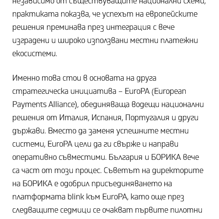
независимо от съществуващите национални схеми,
практиката показва, че успехът на европейските
решения преминава през интеграция с вече
изградени и широко използвани местни платежни
екосистеми.
Именно това стои в основата на друга
стратегическа инициатива – EuroPA (European
Payments Alliance), обединяваща водещи национални
решения от Италия, Испания, Португалия и други
държави. Вместо да заменя успешните местни
системи, EuroPA цели да ги свърже и направи
оперативно съвместими. България и БОРИКА вече
са част от този процес. Съветът на директорите
на БОРИКА е одобрил присъединяването на
платформата blink към EuroPA, като още през
следващите седмици се очакват първите пилотни