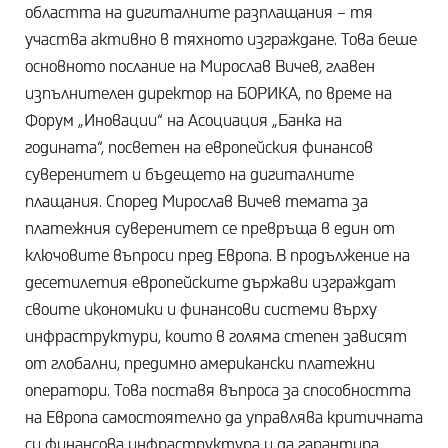
областта на дигиталните разплащания – тя
участва активно в тяхното изграждане. Това беше
основното послание на Мирослав Вичев, главен
изпълнителен директор на БОРИКА, по време на
Форум „Иновации“ на Асоциация „Банка на
годината“, посветен на европейския финансов
суверенитет и бъдещето на дигиталните
плащания. Според Мирослав Вичев темата за
платежния суверенитет се превръща в един от
ключовите въпроси пред Европа. В продължение на
десетилетия европейските държави изграждат
своите икономики и финансови системи върху
инфраструктури, които в голяма степен зависят
от глобални, предимно американски платежни
оператори. Това поставя въпроса за способността
на Европа самостоятелно да управлява критичната
си финансова инфраструктура и да гарантира