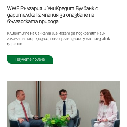
WWF България и УниКредит Булбанк с
дарителска кампания за опазване на
българската природа
Клиентите на банката ще могат да подкрепят най-
голямата природозащитна организация у нас чрез blink
дарение...
Научете повече