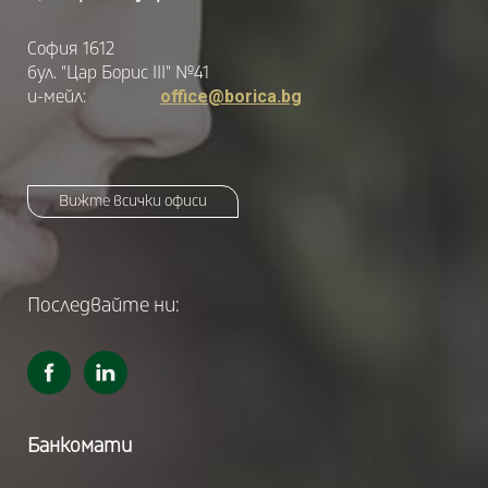
София 1612
бул. "Цар Борис III" №41
и-мейл:
office@borica.bg
Вижте всички офиси
Последвайте ни:
Банкомати