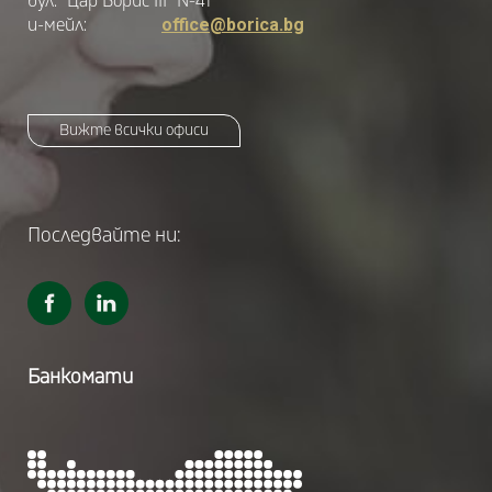
бул. "Цар Борис III" №41
и-мейл:
office@borica.bg
Вижте всички офиси
Последвайте ни:
Банкомати