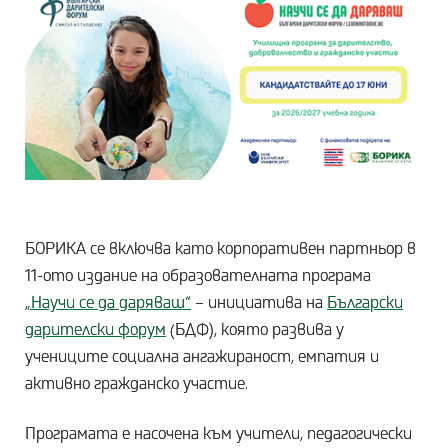
БОРИКА се включва като корпоративен партньор в
11-ото издание на образователната програма
„Научи се да даряваш“
– инициатива на
Български
дарителски форум
(БДФ), която развива у
учениците социална ангажираност, емпатия и
активно гражданско участие.
Програмата е насочена към учители, педагогически