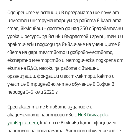
Одобрените участници в програмата ще получат
цялостен инструментариум за работа в класната
стая, включващ - достъп до над 250 образователни
урока и ресурси за всички възрастови групи, теми и
практически подходи за въвличане на учениците в
света на дарителството и доброволчеството,
експертно менторство и методическа подкрепа от
екипа на БДФ, насоки за работа с външни
организации, фондации и гост-лектори, както и
участие в тридневно лятно обучение в София в
периода 3-5 юли 2026 г.
Сред акцентите в новото издание е и
академичното партньорство с
Нов български
университет
, който се включва като официален
партньор на програмата. Лятното обучение ще се