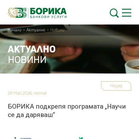
Skip to content
Open 
Начало
>
Актуално
>
Новини
АКТУАЛНО
НОВИНИ
Назад
29 Май 2026, петък
БОРИКА подкрепя програмата „Научи
се да даряваш“