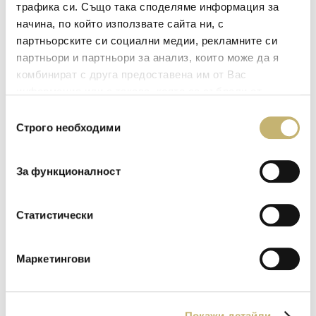
трафика си. Също така споделяме информация за
начина, по който използвате сайта ни, с
Научете повече
партньорските си социални медии, рекламните си
партньори и партньори за анализ, които може да я
комбинират с друга предоставена им от Вас
информация или с такава, която са събрали от
ползването от Ваша страна на услугите им.
Избор
Строго необходими
на
съгласие
За функционалност
Статистически
Маркетингови
21 Юли 2026, вторник
WWF България и УниКредит Булбанк с
дарителска кампания за опазване на
Покажи детайли