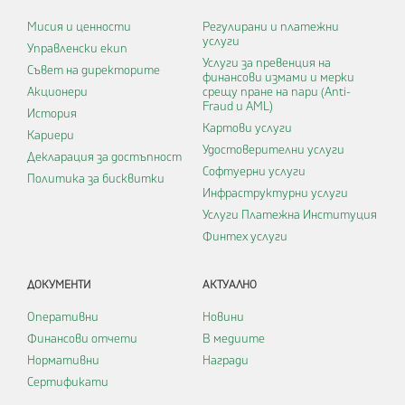
Мисия и ценности
Регулирани и платежни
услуги
Управленски екип
Услуги за превенция на
Съвет на директорите
финансови измами и мерки
Акционери
срещу пране на пари (Anti-
Fraud и AML)
История
Картови услуги
Кариери
Удостоверителни услуги
Декларация за достъпност
Софтуерни услуги
Политика за бисквитки
Инфраструктурни услуги
Услуги Платежна Институция
Финтех услуги
ДОКУМЕНТИ
АКТУАЛНО
Оперативни
Новини
Финансови отчети
В медиите
Нормативни
Награди
Сертификати