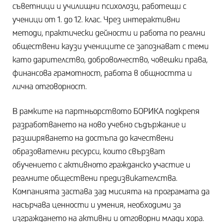
съветници и училищни психолози, работещи с
ученици от 1. до 12. клас. Чрез интерактивни
методи, практически дейности и работа по реални
обществени каузи учениците се запознават с теми
като дарителство, доброволчество, човешки права,
финансова грамотност, работа в общността и
лична отговорност.
В рамките на партньорството БОРИКА подкрепя
разработването на ново учебно съдържание и
разширяването на достъпа до качествени
образователни ресурси, които свързват
обучението с активното гражданско участие и
реалните обществени предизвикателства.
Компанията застава зад мисията на програмата да
насърчава ценности и умения, необходими за
изграждането на активни и отговорни млади хора.