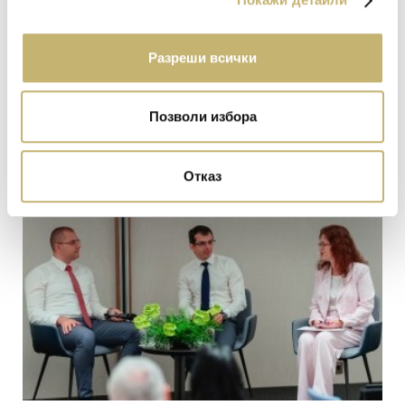
българската природа
Клиентите на банката ще могат да подкрепят най-
Разреши всички
голямата природозащитна организация у нас чрез blink
дарение...
Позволи избора
Научете повече
Отказ