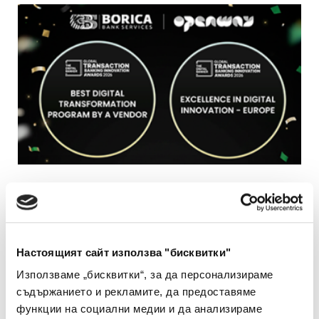
23 Юли 2026, четвъртък
Две престижни международни отличия за
успешния преход на България към плащания в
евро
Настоящият сайт използва "бисквитки"
Използваме „бисквитки“, за да персонализираме
БОРИКА и Ореn Way получиха признание в категориите
съдържанието и рекламите, да предоставяме
Excellence in Digital Innovation – Europe и Best Digital
Transformation Program by a Vendor...
функции на социални медии и да анализираме