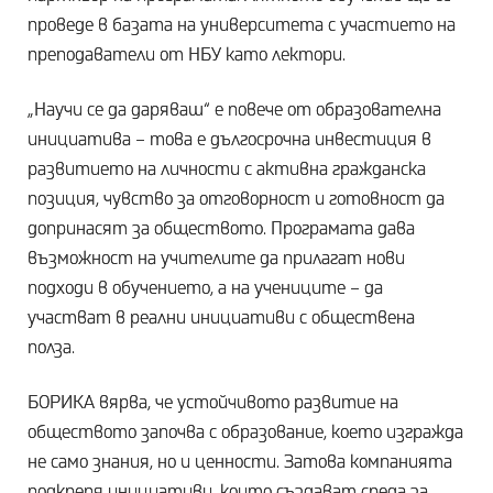
проведе в базата на университета с участието на
преподаватели от НБУ като лектори.
„Научи се да даряваш“ е повече от образователна
инициатива – това е дългосрочна инвестиция в
развитието на личности с активна гражданска
позиция, чувство за отговорност и готовност да
допринасят за обществото. Програмата дава
възможност на учителите да прилагат нови
подходи в обучението, а на учениците – да
участват в реални инициативи с обществена
полза.
БОРИКА вярва, че устойчивото развитие на
обществото започва с образование, което изгражда
не само знания, но и ценности. Затова компанията
подкрепя инициативи, които създават среда за